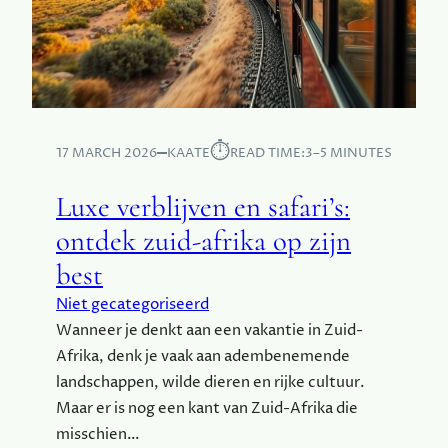
⏱︎
17 MARCH 2026
KAATE
READ TIME:
3–5 MINUTES
Luxe verblijven en safari’s:
ontdek zuid-afrika op zijn
best
Niet gecategoriseerd
Wanneer je denkt aan een vakantie in Zuid-
Afrika, denk je vaak aan adembenemende
landschappen, wilde dieren en rijke cultuur.
Maar er is nog een kant van Zuid-Afrika die
misschien…