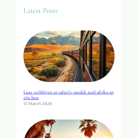
E
c
Latest Posts
S
h
S
O
I
R
E
S
T
I
P
S
Luxe verblijven en safari’s: ontdek zuid-afrika op
zijn best
17 March 2026