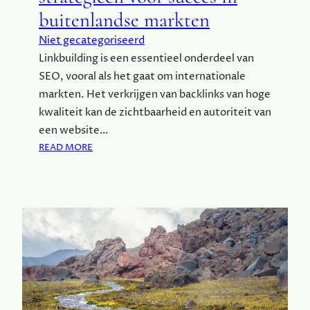
N
O
buitenlandse markten
N
R
E
E
Niet gecategoriseerd
R
E
Linkbuilding is een essentieel onderdeel van
I
N
SEO, vooral als het gaat om internationale
J
B
markten. Het verkrijgen van backlinks van hoge
U
kwaliteit kan de zichtbaarheid en autoriteit van
D
G
een website…
E
:
READ MORE
T
I
V
N
R
T
I
E
E
R
N
N
D
A
E
T
L
I
I
O
J