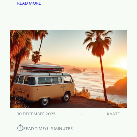
:
READ MORE
L
U
X
E
V
E
R
B
L
I
J
V
E
N
E
N
10 DECEMBER 2025
KAATE
S
A
⏱︎
READ TIME:
3–5 MINUTES
F