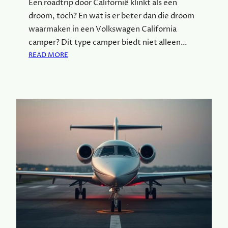
Een roadtrip door Californië klinkt als een
E
droom, toch? En wat is er beter dan die droom
N
V
waarmaken in een Volkswagen California
O
camper? Dit type camper biedt niet alleen…
L
:
READ MORE
K
M
S
E
W
T
A
E
G
E
E
N
N
V
C
O
A
L
M
K
P
S
E
W
R
A
:
G
T
E