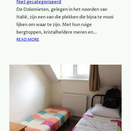
Niet gecategoriseerd
O
De Dolomieten, gelegen in het noorden van
M
Italië, zijn een van die plekken die bijna te mooi
I
N
lijken om waar te zijn. Met hun ruige
S
bergtoppen, kristalheldere meren en…
T
:
READ MORE
I
D
J
O
L
L
T
O
E
M
R
I
E
E
I
T
Z
E
E
N
N
E
N
M
A