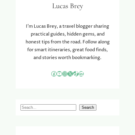
U
Lucas Brey
T
I
E
T
R
E
D
I’m Lucas Brey, a travel blogger sharing
N
O
practical guides, hidden gems, and
L
O
honest tips from the road. Follow along
A
R
for smart itineraries, great food finds,
N
:
D
and stories worth bookmarking.
K
S
L
E
E
Facebook
YouTube
Instagram
X
TikTok
LinkedIn
M
D
A
I
R
N
K
G
T
E
S
Search
E
N
e
N
A
a
C
r
C