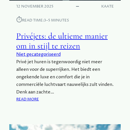
I
N
12 NOVEMBER 2025
KAATE
P
C
S
A
⏱︎
E
READ TIME:
3–5 MINUTES
L
N
I
R
Privéjets: de ultieme manier
F
O
O
om in stijl te reizen
U
R
T
Niet gecategoriseerd
N
E
I
Privé jet huren is tegenwoordig niet meer
S
A
alleen voor de superrijken. Het biedt een
C
ongekende luxe en comfort die je in
A
commerciële luchtvaart nauwelijks zult vinden.
M
Denk aan zachte…
P
:
E
READ MORE
P
R
R
D
I
O
V
O