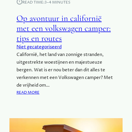
⏱︎
R
READ TIME:
3–4 MINUTES
V
O
Op avontuur in californië
L
K
met een volkswagen camper:
S
tips en routes
W
A
Niet gecategoriseerd
G
Californië, het land van zonnige stranden,
E
uitgestrekte woestijnen en majestueuze
N
C
bergen. Wat is er nou beter dan dit alles te
A
verkennen met een Volkswagen camper? Met
M
de vrijheid om…
P
:
READ MORE
E
O
R
P
V
A
O
V
O
O
R
N