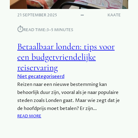
R
R
21 SEPTEMBER 2025
KAATE
A
K
⏱︎
READ TIME:
3–5 MINUTES
E
C
Betaalbaar londen: tips voor
H
:
een budgetvriendelijke
A
reiservaring
V
O
Niet gecategoriseerd
N
Reizen naar een nieuwe bestemming kan
T
behoorlijk duur zijn, vooral als je naar populaire
U
U
steden zoals Londen gaat. Maar wie zegt dat je
R
de hoofdprijs moet betalen? Er zijn…
,
:
READ MORE
C
B
U
E
L
T