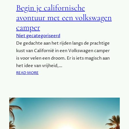
A
Begin je californische
R
I
avontuur met een volkswagen
’
camper
S
:
Niet gecategoriseerd
O
De gedachte aan het rijden langs de prachtige
N
kust van Californië in een Volkswagen camper
T
D
is voor velen een droom. Er is iets magisch aan
E
het idee van vrijheid,…
K
:
READ MORE
Z
B
U
E
I
G
D
I
-
N
A
J
F
E
R
C
I