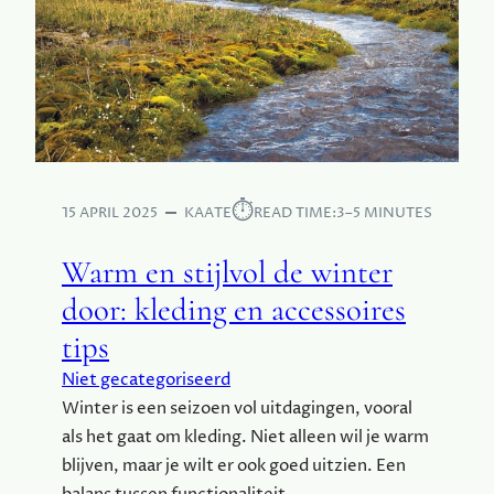
N
K
A
E
L
R
E
E
L
I
I
S
N
E
K
R
B
⏱︎
15 APRIL 2025
KAATE
READ TIME:
3–5 MINUTES
V
U
A
I
Warm en stijlvol de winter
R
L
I
D
door: kleding en accessoires
N
I
tips
G
N
G
Niet gecategoriseerd
:
Winter is een seizoen vol uitdagingen, vooral
S
als het gaat om kleding. Niet alleen wil je warm
T
blijven, maar je wilt er ook goed uitzien. Een
R
A