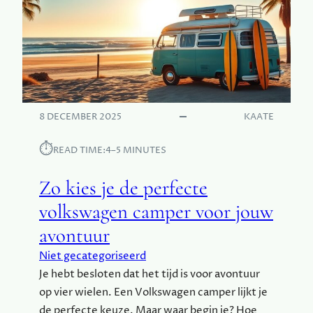
A
K
L
A
I
O
F
P
O
Z
R
I
N
J
I
8 DECEMBER 2025
KAATE
N
S
B
C
⏱︎
E
READ TIME:
4–5 MINUTES
H
S
E
T
Zo kies je de perfecte
A
V
volkswagen camper voor jouw
O
avontuur
N
T
Niet gecategoriseerd
U
Je hebt besloten dat het tijd is voor avontuur
U
op vier wielen. Een Volkswagen camper lijkt je
R
M
de perfecte keuze. Maar waar begin je? Hoe