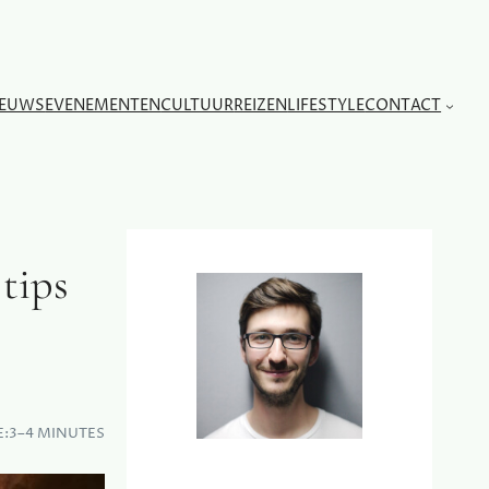
IEUWS
EVENEMENTEN
CULTUUR
REIZEN
LIFESTYLE
CONTACT
tips
E:
3–4 MINUTES