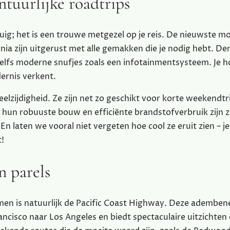
tuurlijke roadtrips
ig; het is een trouwe metgezel op je reis. De nieuwste m
nia zijn uitgerust met alle gemakken die je nodig hebt. De
lfs moderne snufjes zoals een infotainmentsysteem. Je h
dernis verkent.
lzijdigheid. Ze zijn net zo geschikt voor korte weekendtri
hun robuuste bouw en efficiënte brandstofverbruik zijn z
n laten we vooral niet vergeten hoe cool ze eruit zien – je
t!
n parels
emen is natuurlijk de Pacific Coast Highway. Deze ademb
ncisco naar Los Angeles en biedt spectaculaire uitzichten