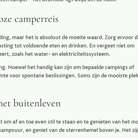
oze camperreis
ng, maar het is absoluut de moeite waard. Zorg ervoor da
usting tot voldoende eten en drinken. En vergeet niet om
ert, zoals het water- en elektriciteitssysteem.
anning. Hoewel het handig kan zijn om bepaalde campings of
uimte voor spontane beslissingen. Soms zijn de mooiste ple
 het buitenleven
et om af en toe even stil te staan en te genieten van het 
kampvuur, en geniet van de sterrenhemel boven je. Het zij