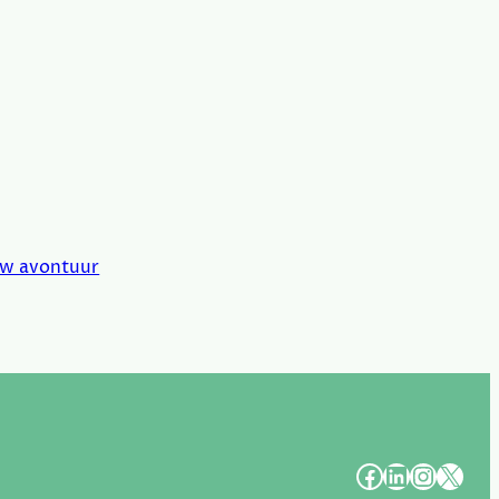
uw avontuur
#
#
#
#