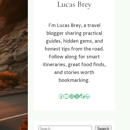
Lucas Brey
I’m Lucas Brey, a travel
blogger sharing practical
guides, hidden gems, and
honest tips from the road.
Follow along for smart
itineraries, great food finds,
and stories worth
bookmarking.
Facebook
YouTube
Instagram
X
TikTok
LinkedIn
S
Search