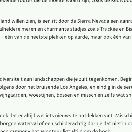
ekende routes die de moeite waard zijn, zoals de Redwoo
nd willen zien, is een rit door de Sierra Nevada een aanr
talheldere meren en charmante stadjes zoals Truckee en Bi
ey – één van de heetste plekken op aarde, maar ook één van
diversiteit aan landschappen die je zult tegenkomen. Begin 
olgens door het bruisende Los Angeles, en eindig in de se
ijngaarden, woestijnen, bossen en misschien zelfs wat s
k dat er altijd wel iets nieuws te ontdekken valt. Missch
borgen waterval of een schilderachtig dorpje dat niet in d
 een camper – het avontuur ligt altijd om de hoek.