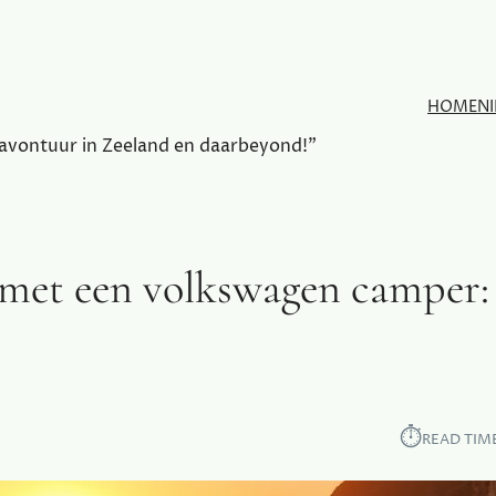
HOME
N
 avontuur in Zeeland en daarbeyond!"
 met een volkswagen camper: 
⏱︎
READ TIM