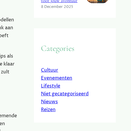
voor jouw avontuur
8 December 2025
odellen
nk aan
oeft
Categories
ps als
e klaar
Cultuur
 zult
Evenementen
Lifestyle
Niet gecategoriseerd
Nieuws
Reizen
enemende
 en