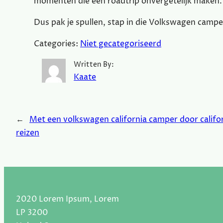
momenten die een roadtrip onvergetelijk maken.
Dus pak je spullen, stap in die Volkswagen campe
Categories:
Niet gecategoriseerd
Written By:
Kaate
←
Met een volkswagen california camper door califo
reizen
2020 Lorem Ipsum, Lorem
LP 3200