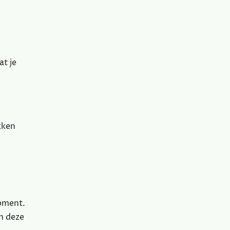
t je
kken
moment.
n deze