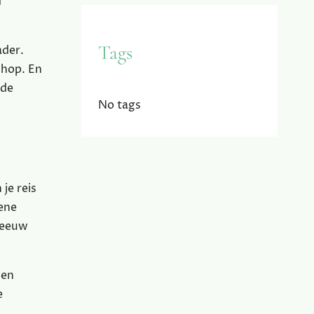
d
Tags
ader.
shop. En
 de
No tags
je reis
rene
neeuw
ien
e