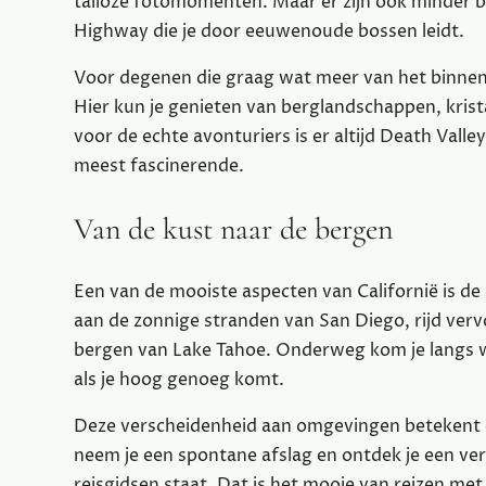
talloze fotomomenten. Maar er zijn ook minder b
Highway die je door eeuwenoude bossen leidt.
Voor degenen die graag wat meer van het binnenla
Hier kun je genieten van berglandschappen, kris
voor de echte avonturiers is er altijd Death Vall
meest fascinerende.
Van de kust naar de bergen
Een van de mooiste aspecten van Californië is de 
aan de zonnige stranden van San Diego, rijd verv
bergen van Lake Tahoe. Onderweg kom je langs w
als je hoog genoeg komt.
Deze verscheidenheid aan omgevingen betekent oo
neem je een spontane afslag en ontdek je een ver
reisgidsen staat. Dat is het mooie van reizen met