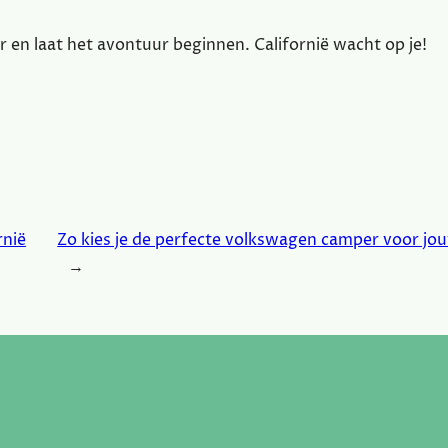
r en laat het avontuur beginnen. Californië wacht op je!
rnië
Zo kies je de perfecte volkswagen camper voor jo
→