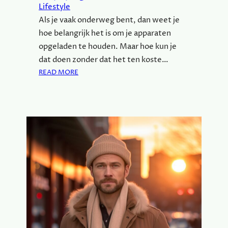
Lifestyle
E
Als je vaak onderweg bent, dan weet je
R
E
hoe belangrijk het is om je apparaten
G
opgeladen te houden. Maar hoe kun je
E
dat doen zonder dat het ten koste…
N
:
READ MORE
:
E
J
N
O
E
U
R
W
G
N
I
I
E
E
O
U
N
W
D
E
E
A
R
V
W
O