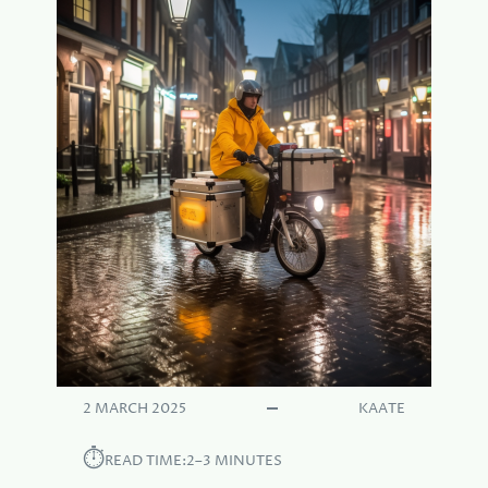
2 MARCH 2025
KAATE
⏱︎
READ TIME:
2–3 MINUTES