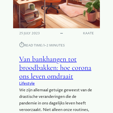
E
H
E
R
E
N
25 JULY 2023
KAATE
M
O
⏱︎
READ TIME:
1–2 MINUTES
D
E
Van bankhangen tot
V
O
broodbakken: hoe corona
O
ons leven omdraait
R
D
Lifestyle
E
We zijn allemaal getuige geweest van de
W
drastische veranderingen die de
I
pandemie in ons dagelijks leven heeft
N
T
veroorzaakt. Niet alleen onze routines,