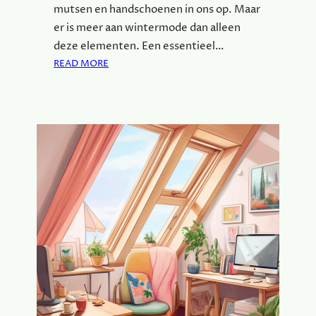
mutsen en handschoenen in ons op. Maar
er is meer aan wintermode dan alleen
deze elementen. Een essentieel…
:
READ MORE
W
A
T
I
S
C
O
M
F
O
R
T
A
B
E
L