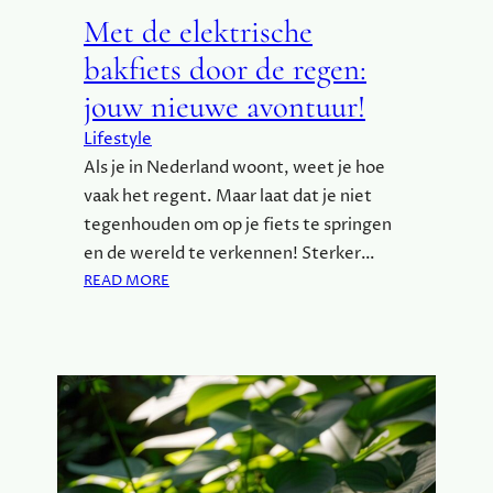
Met de elektrische
bakfiets door de regen:
jouw nieuwe avontuur!
Lifestyle
Als je in Nederland woont, weet je hoe
vaak het regent. Maar laat dat je niet
tegenhouden om op je fiets te springen
en de wereld te verkennen! Sterker…
:
READ MORE
M
E
T
D
E
E
L
E