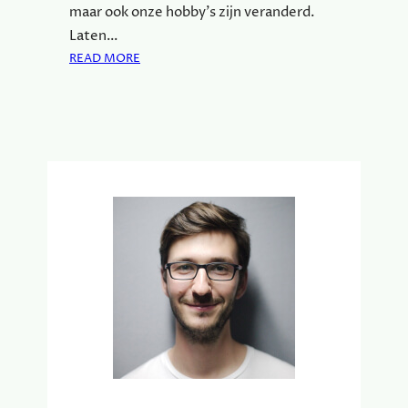
E
maar ook onze hobby’s zijn veranderd.
R
Laten…
?
:
READ MORE
V
A
N
B
A
N
K
H
A
N
G
E
N
T
O
T
B