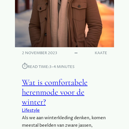
E
N
G
T
:
U
H
U
O
R
E
!
B
L
I
2 NOVEMBER 2023
KAATE
J
F
⏱︎
READ TIME:
3–4 MINUTES
J
E
Wat is comfortabele
G
R
herenmode voor de
O
winter?
E
N
Lifestyle
?
Als we aan winterkleding denken, komen
meestal beelden van zware jassen,