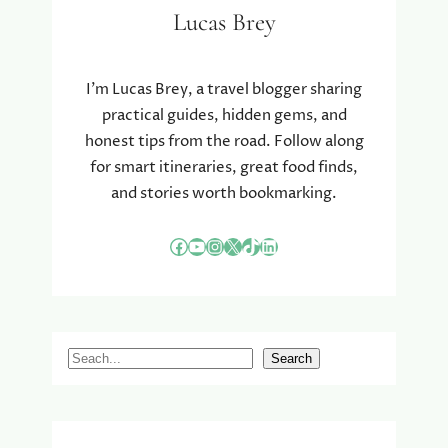
R
Lucas Brey
O
O
D
I’m Lucas Brey, a travel blogger sharing
B
practical guides, hidden gems, and
A
honest tips from the road. Follow along
K
K
for smart itineraries, great food finds,
E
and stories worth bookmarking.
N
:
Facebook
YouTube
Instagram
X
TikTok
LinkedIn
H
O
E
C
O
S
Search
R
e
O
N
a
A
r