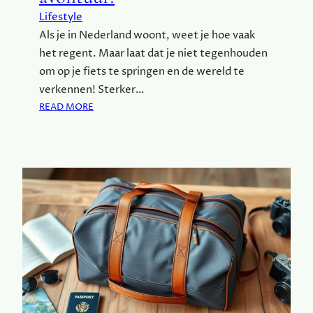
Lifestyle
Als je in Nederland woont, weet je hoe vaak
het regent. Maar laat dat je niet tegenhouden
om op je fiets te springen en de wereld te
verkennen! Sterker…
:
READ MORE
M
E
T
D
E
E
L
E
K
T
R
I
S