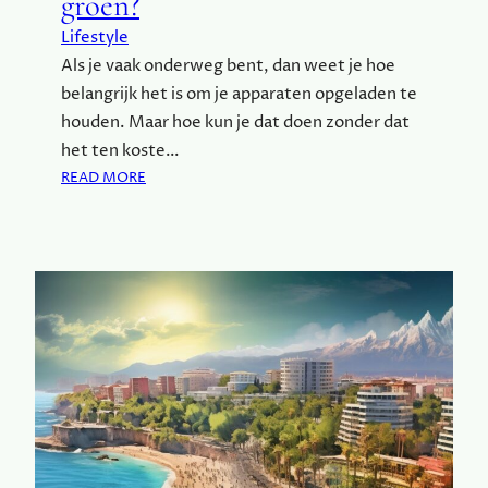
groen?
R
Lifestyle
B
Als je vaak onderweg bent, dan weet je hoe
E
belangrijk het is om je apparaten opgeladen te
R
G
houden. Maar hoe kun je dat doen zonder dat
het ten koste…
:
READ MORE
E
N
E
R
G
I
E
O
N
D
E
R