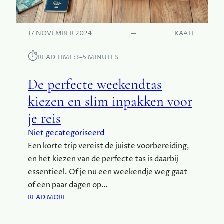
C
H
E
17 NOVEMBER 2024
KAATE
B
A
⏱︎
READ TIME:
3–5 MINUTES
K
F
De perfecte weekendtas
I
E
kiezen en slim inpakken voor
T
je reis
S
D
Niet gecategoriseerd
O
Een korte trip vereist de juiste voorbereiding,
O
en het kiezen van de perfecte tas is daarbij
R
D
essentieel. Of je nu een weekendje weg gaat
E
of een paar dagen op…
R
:
READ MORE
E
D
G
E