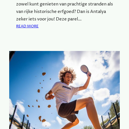
zowel kunt genieten van prachtige stranden als
van rijke historische erfgoed? Dan is Antalya
zeker iets voor jou! Deze parel…
:
READ MORE
W
A
A
R
O
M
A
N
T
A
L
Y
A
D
E
P