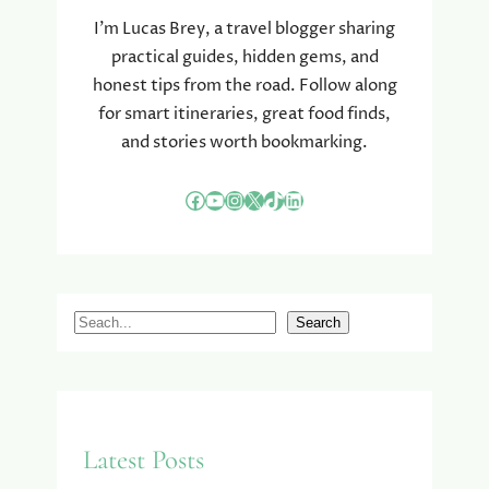
M
I’m Lucas Brey, a travel blogger sharing
O
practical guides, hidden gems, and
D
honest tips from the road. Follow along
E
for smart itineraries, great food finds,
V
and stories worth bookmarking.
O
O
R
Facebook
YouTube
Instagram
X
TikTok
LinkedIn
D
E
W
I
N
S
Search
T
e
E
a
R
r
?
c
Latest Posts
h