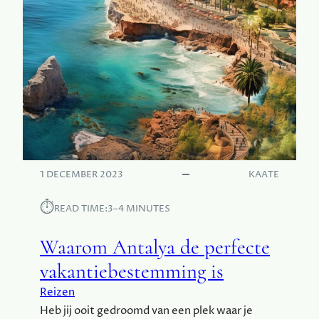
W
E
G
:
H
O
E
B
L
I
J
F
1 DECEMBER 2023
KAATE
J
E
⏱︎
READ TIME:
3–4 MINUTES
G
R
Waarom Antalya de perfecte
O
vakantiebestemming is
E
N
Reizen
?
Heb jij ooit gedroomd van een plek waar je