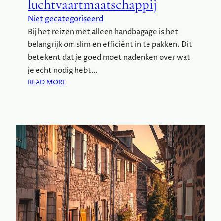
luchtvaartmaatschappij
E
!
Z
Niet gecategoriseerd
E
Bij het reizen met alleen handbagage is het
N
belangrijk om slim en efficiënt in te pakken. Dit
E
N
betekent dat je goed moet nadenken over wat
S
je echt nodig hebt…
L
:
READ MORE
I
S
M
L
I
I
N
M
P
M
A
E
K
I
K
N
E
P
N
A
V
K
O
T
O