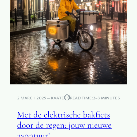
⏱︎
2 MARCH 2025
KAATE
READ TIME:
2–3 MINUTES
Met de elektrische bakfiets
door de regen: jouw nieuwe
avontuur!