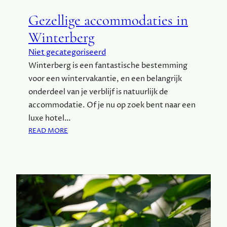
N
Gezellige accommodaties in
K
A
Winterberg
A
Niet gecategoriseerd
R
T
Winterberg is een fantastische bestemming
E
voor een wintervakantie, en een belangrijk
N
onderdeel van je verblijf is natuurlijk de
E
accommodatie. Of je nu op zoek bent naar een
N
luxe hotel…
H
:
U
READ MORE
G
N
E
I
Z
M
E
P
L
A
L
C
I
T
G
O