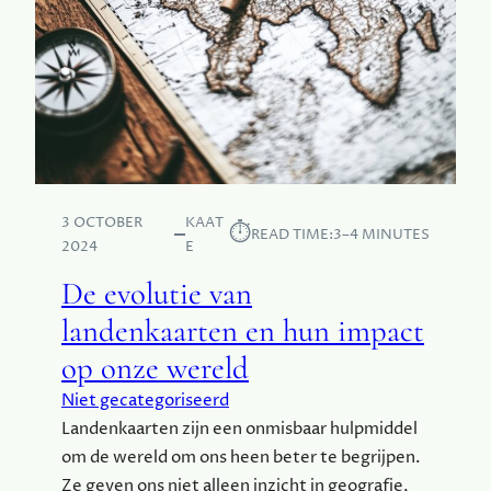
R
C
I
H
J
A
K
P
:
P
V
I
A
J
N
P
3 OCTOBER
KAAT
A
⏱︎
READ TIME:
3–4 MINUTES
2024
E
R
I
De evolutie van
J
landenkaarten en hun impact
S
T
op onze wereld
O
T
Niet gecategoriseerd
N
Landenkaarten zijn een onmisbaar hulpmiddel
I
om de wereld om ons heen beter te begrijpen.
C
Ze geven ons niet alleen inzicht in geografie,