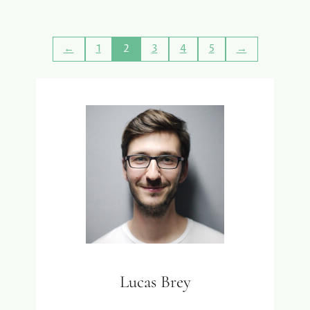
A
T
I
←
1
2
3
4
5
→
S
C
O
M
F
O
R
T
A
B
E
L
E
H
E
Lucas Brey
R
E
N