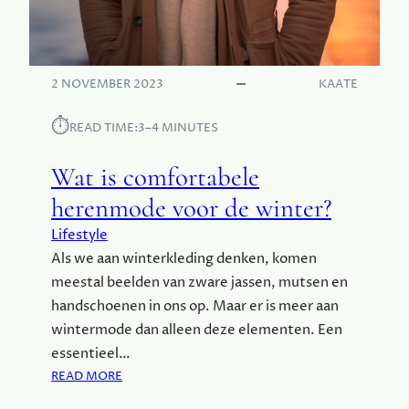
S
W
A
A
R
2 NOVEMBER 2023
KAATE
D
⏱︎
READ TIME:
3–4 MINUTES
Wat is comfortabele
herenmode voor de winter?
Lifestyle
Als we aan winterkleding denken, komen
meestal beelden van zware jassen, mutsen en
handschoenen in ons op. Maar er is meer aan
wintermode dan alleen deze elementen. Een
essentieel…
:
READ MORE
W