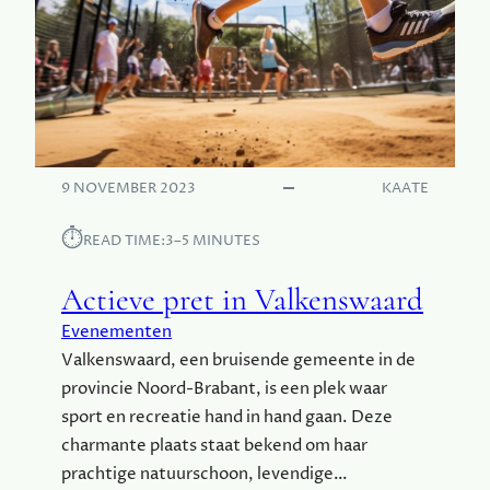
E
R
F
E
C
T
E
V
9 NOVEMBER 2023
KAATE
A
K
⏱︎
READ TIME:
3–5 MINUTES
A
N
Actieve pret in Valkenswaard
T
I
Evenementen
E
Valkenswaard, een bruisende gemeente in de
B
provincie Noord-Brabant, is een plek waar
E
sport en recreatie hand in hand gaan. Deze
S
charmante plaats staat bekend om haar
T
prachtige natuurschoon, levendige…
E