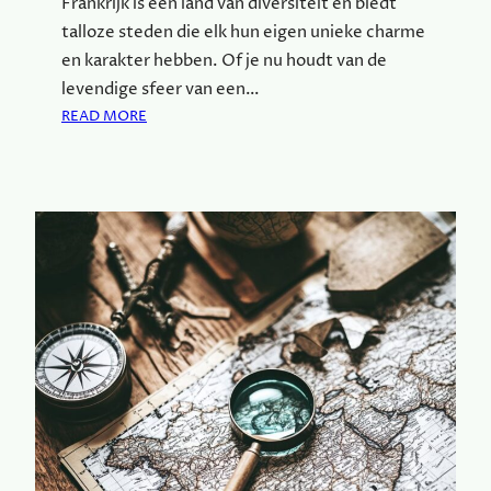
Frankrijk is een land van diversiteit en biedt
J
talloze steden die elk hun eigen unieke charme
E
en karakter hebben. Of je nu houdt van de
L
levendige sfeer van een…
K
:
E
READ MORE
S
L
T
U
E
C
D
H
E
T
N
V
T
A
R
A
I
R
P
T
F
M
R
A
A
A
N
T
K
S