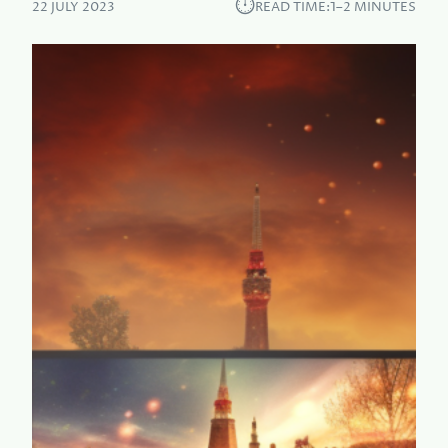
⏱︎
22 JULY 2023
READ TIME:
1–2 MINUTES