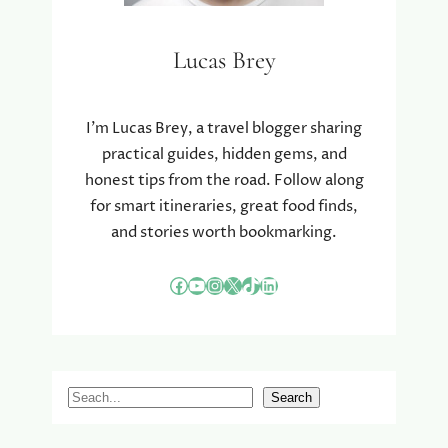
Lucas Brey
I’m Lucas Brey, a travel blogger sharing
practical guides, hidden gems, and
honest tips from the road. Follow along
for smart itineraries, great food finds,
and stories worth bookmarking.
Facebook
YouTube
Instagram
X
TikTok
LinkedIn
S
Search
e