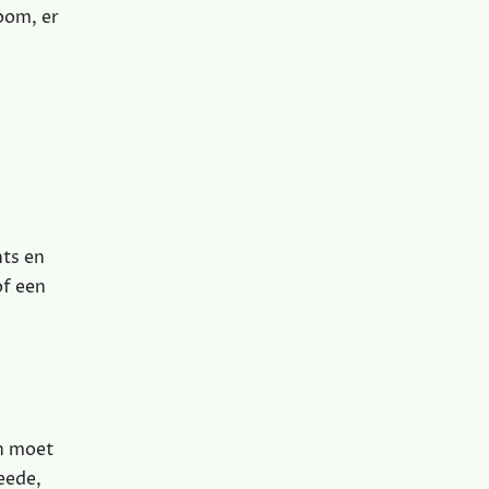
oom, er
nts en
of een
en moet
eede,