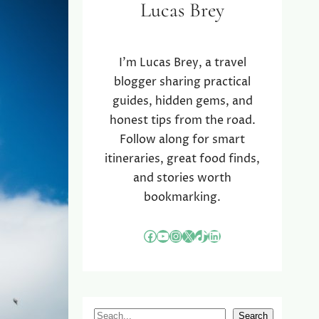
Lucas Brey
I’m Lucas Brey, a travel
blogger sharing practical
guides, hidden gems, and
honest tips from the road.
Follow along for smart
itineraries, great food finds,
and stories worth
bookmarking.
Facebook
YouTube
Instagram
X
TikTok
LinkedIn
S
Search