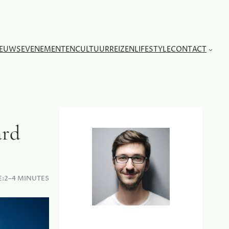
IEUWS
EVENEMENTEN
CULTUUR
REIZEN
LIFESTYLE
CONTACT
ard
E:
2–4 MINUTES