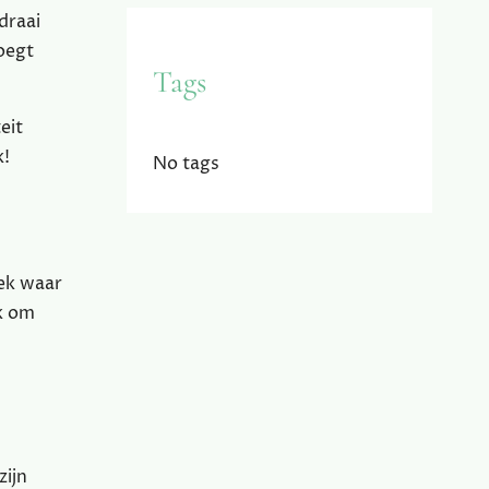
draai
oegt
Tags
eit
k!
No tags
lek waar
ek om
zijn