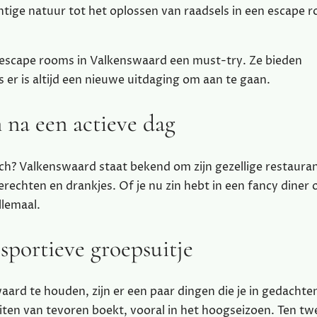
htige natuur tot het oplossen van raadsels in een escape r
e escape rooms in Valkenswaard een must-try. Ze bieden
 er is altijd een nieuwe uitdaging om aan te gaan.
 na een actieve dag
toch? Valkenswaard staat bekend om zijn gezellige restaura
erechten en drankjes. Of je nu zin hebt in een fancy diner 
llemaal.
sportieve groepsuitje
waard te houden, zijn er een paar dingen die je in gedacht
eiten van tevoren boekt, vooral in het hoogseizoen. Ten tw