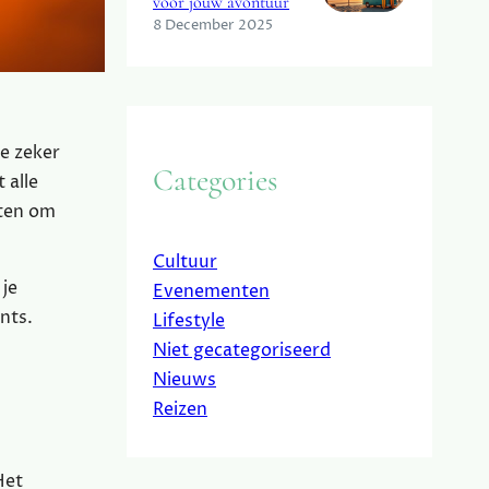
voor jouw avontuur
8 December 2025
e zeker
Categories
 alle
iten om
Cultuur
 je
Evenementen
ants.
Lifestyle
Niet gecategoriseerd
Nieuws
Reizen
Het