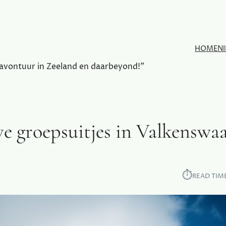
HOME
N
 avontuur in Zeeland en daarbeyond!"
e groepsuitjes in Valkenswa
⏱︎
READ TIM