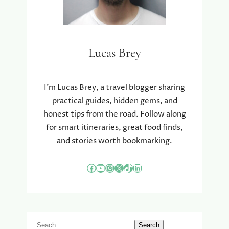
Lucas Brey
I’m Lucas Brey, a travel blogger sharing
practical guides, hidden gems, and
honest tips from the road. Follow along
for smart itineraries, great food finds,
and stories worth bookmarking.
Facebook
YouTube
Instagram
X
TikTok
LinkedIn
S
Search