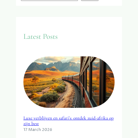
e
a
r
c
Latest Posts
h
Luxe verblijven en safari’s: ontdek zuid-afrika op
zijn best
17 March 2026