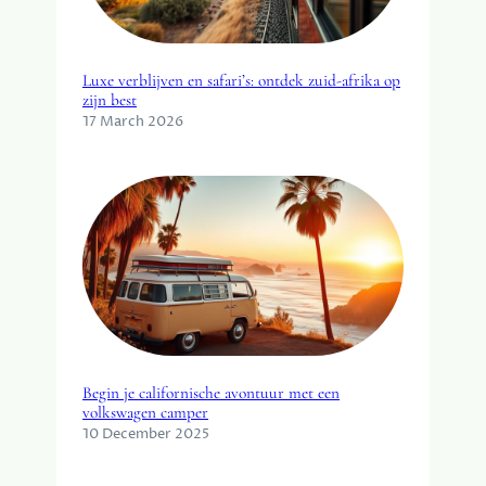
Luxe verblijven en safari’s: ontdek zuid-afrika op
zijn best
17 March 2026
Begin je californische avontuur met een
volkswagen camper
10 December 2025