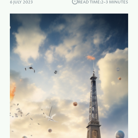
⏱︎
6 JULY 2023
READ TIME:
2–3 MINUTES